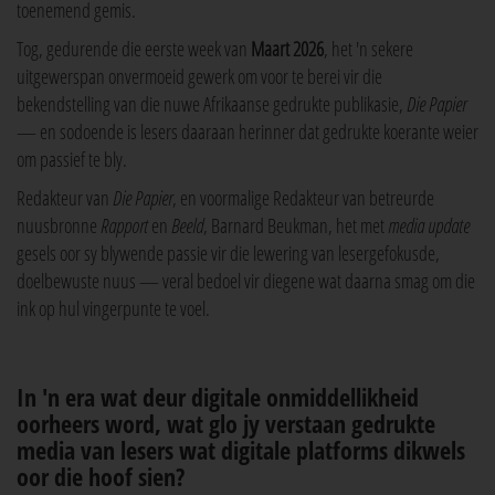
toenemend gemis.
Tog, gedurende die eerste week van
Maart 2026
, het 'n sekere
uitgewerspan onvermoeid gewerk om voor te berei vir die
bekendstelling van die nuwe Afrikaanse gedrukte publikasie,
Die Papier
— en sodoende is lesers daaraan herinner dat gedrukte koerante weier
om passief te bly.
Redakteur van
Die Papier
, en voormalige Redakteur van betreurde
nuusbronne
Rapport
en
Beeld
, Barnard Beukman, het met
media update
gesels oor sy blywende passie vir die lewering van lesergefokusde,
doelbewuste nuus — veral bedoel vir diegene wat daarna smag om die
ink op hul vingerpunte te voel.
In 'n era wat deur digitale onmiddellikheid
oorheers word, wat glo jy verstaan gedrukte
media van lesers wat digitale platforms dikwels
oor die hoof sien?