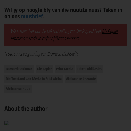
Wil jy op hoogte bly van die nuutste nuus? Teken in
op ons
nuusbrief
.
Wil jy meer lees oor die bekendstelling van Die Papier? Lees
Die Papier
Promises a Fresh Voice for Afrikaans Readers
.
*Foto's met vergunning van Bronwen Hirshowitz
Barnard Beukman
Die Papier
Print Media
Print Publikasies
Die Toestand van Media in Suid Afrika
Afrikaanse koerante
Afrikaanse nuus
About the author