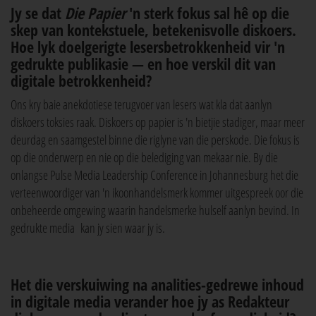
Jy se dat
Die Papier
'n sterk fokus sal hê op die
skep van kontekstuele, betekenisvolle diskoers.
Hoe lyk doelgerigte lesersbetrokkenheid vir 'n
gedrukte publikasie — en hoe verskil dit van
digitale betrokkenheid?
Ons kry baie anekdotiese terugvoer van lesers wat kla dat aanlyn
diskoers toksies raak. Diskoers op papier is 'n bietjie stadiger, maar meer
deurdag en saamgestel binne die riglyne van die perskode. Die fokus is
op die onderwerp en nie op die belediging van mekaar nie. By die
onlangse Pulse Media Leadership Conference in Johannesburg het die
verteenwoordiger van 'n ikoonhandelsmerk kommer uitgespreek oor die
onbeheerde omgewing waarin handelsmerke hulself aanlyn bevind. In
gedrukte media kan jy sien waar jy is.
Het die verskuiwing na analities-gedrewe inhoud
in digitale media verander hoe jy as Redakteur