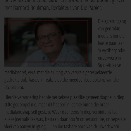
met Barnard Beukman, Redakteur van Die Papier.
Die agteruitgang
van gedrukte
media is oor die
laaste paar jaar
'n wydbesproke
onderwerp in
Suid-Afrika se
mediabedryf, veral met die sluiting van verskeie gerespekteerde
gedrukte publikasies in reaksie op die meedoënlose opkoms van die
digitale era.
Hierdie verandering het nie net sekere plaaslike gemeenskappe in diep
stilte gedompel nie, maar dit het ook 'n leemte binne die breër
medialandskap self geskep. Waar daar eens 'n diep verbintenis tot
etiese joernalistiek was, bestaan daar nou 'n onpersoonlike, onbeperkte
vloei van aanlyn inligting — en die tasbare aard van drukwerk word