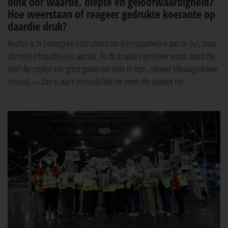
dink oor waarde, diepte en geloofwaardigheid?
Hoe weerstaan of reageer gedrukte koerante op
daardie druk?
Analise is 'n belangrike instrument om lesersvoorkeure aan te dui, maar
dit moet inhoudkeuses aanvul. As dit analities gedrewe word, word die
doel die opdryf van groot golwe om data te myn, oftewel klikaasgedrewe
inhoud — dan is ware joernalistiek nie meer die doelwit nie.