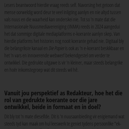
Lesers beantwoord hierdie vraag reeds self. Navorsing het getoon dat
mense oorweldig word deur te veel inligting aanlyn en nie altyd tussen
vals nuus en die waarheid kan onderskei nie. Tot so 'n mate dat die
Internasionale Nuusmediavereniging (INMA) reeds in 2024 aangedui
het dat sommige digitale mediaplatforms e-koerante aanlyn skep. Van
hierdie platforms het histories nog nooit koerante gehad nie. Digitaal bly
die belangrikste kanaal en
Die Papier
is ook as 'n e-koerant beskikbaar en
het 'n vars en innoverende webwerf bekendgestel om verder te
ontwikkel. Die gedrukte uitgawe is vir 'n kleiner, maar steeds belangrike
en hoër inkomstegroep wat dit steeds wil hê.
Vanuit jou perspektief as Redakteur, hoe het die
rol van gedrukte koerante oor die jare
ontwikkel, beide in formaat en in doel?
Dit bly tot 'n mate dieselfde. Dit is 'n nuusaanbieding vir enigiemand wat
steeds tyd kan maak om hul leeswerk te geniet tydens persoonlike "ek-