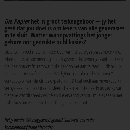
Die Papier
het 'n groot teikengehoor — jy het
gesê dat jou doel is om lesers van alle generasies
in te sluit. Watter wanopvattings het jonger
gehore oor gedrukte publikasies?
Dit is tot 'n groot mate nie meer deel van hul verwysingsraamwerk nie.
Maar dit het al hoe meer algemeen geword dat jonger geslagte ook van
die idee hou om 'n item wat hulle gekoop het aan te raak — dit te ruik,
dit te voel. Die Swifties in die VSA dryf om daardie rede 'n "nuwe"
verkoopsgolf van vinielmusiekplate aan. Dit sal nooit aanlynverkope kan
verbysteek nie, maar daar is steeds baie inkomste daarin as gevolg van
diegene wat dit steeds wil hê en die ervaring van hul musiek saam met
hulle huis toe wil neem. Dieselfde geld vir koerante.
Het jy hierdie V&A insiggewend gevind? Laat weet ons in die
kommentaarafdeling hieronder.